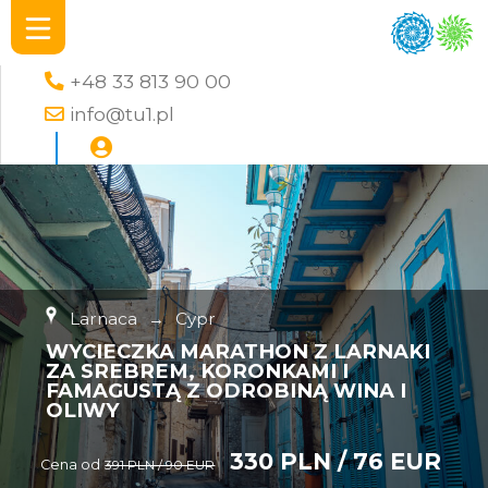
+48 33 813 90 00
info@tu1.pl
Larnaca
→
Cypr
WYCIECZKA MARATHON Z LARNAKI
ZA SREBREM, KORONKAMI I
FAMAGUSTĄ Z ODROBINĄ WINA I
OLIWY
330 PLN / 76 EUR
Cena od
391 PLN / 90 EUR