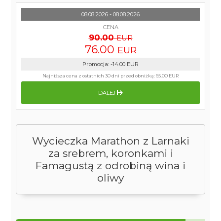
08.08.2026 - 08.08.2026
CENA
90.00
EUR
76.00
EUR
Promocja
:
-14.00
EUR
Najniższa cena z ostatnich 30 dni przed obniżką:
65.00 EUR
DALEJ
Wycieczka Marathon z Larnaki
za srebrem, koronkami i
Famagustą z odrobiną wina i
oliwy