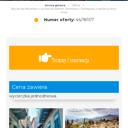
Strona główna
/
Oferta
/
Wycieczka Marathon z Larnaki za srebrem, koronkami i Famagustą z odrobiną wina i
oliwy
Numer oferty:
44/18107
Terminy / rezerwacja
Cena zawiera
wycieczka jednodniowa