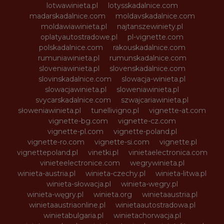
lotwawinieta.pl
lotysskadalnice.com
madarskadalnice.com
moldavskadalnice.com
moldawiawinieta.pl
najtanszewiniety.pl
oplatyautostradowe.pl
pl-vignette.com
polskadalnice.com
rakouskadalnice.com
rumuniawinieta.pl
rumunskadalnice.com
sloveniawinieta.pl
slovenskadalnice.com
slovinskadalnice.com
slowacja-winieta.pl
slowacjawinieta.pl
sloweniawinieta.pl
svycarskadalnice.com
szwajcariawinieta.pl
słoweniawinieta.pl
tunellivigno.pl
vignette-at.com
vignette-bg.com
vignette-cz.com
vignette-pl.com
vignette-poland.pl
vignette-ro.com
vignette-si.com
vignette.pl
vignettepoland.pl
vinetki.pl
vinietaelectronica.com
vinieteelectronice.com
wegrywinieta.pl
winieta-austria.pl
winieta-czechy.pl
winieta-litwa.pl
winieta-słowacja.pl
winieta-wegry.pl
winieta-węgry.pl
winieta.org
winietaaustria.pl
winietaaustriaonline.pl
winietaautostradowa.pl
winietabulgaria.pl
winietachorwacja.pl