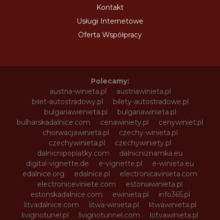
Kontakt
Usługi Internetowe
Oferta Współpracy
Polecamy:
austria-winieta.pl
austriawinieta.pl
bilet-autostradowy.pl
bilety-autostradowe.pl
bulgariawienieta.pl
bulgariawinieta.pl
bulharskadalnice.com
cenawiniety.pl
cenywiniet.pl
chorwacjawinieta.pl
czechy-winieta.pl
czechywinieta.pl
czechywiniety.pl
dalnicnipoplatky.com
dalnicniznamka.eu
digital-vignette.de
e-vignette.pl
e-winieta.eu
edalnice.org
edalnice.pl
electronicavinieta.com
electroniceviniete.com
estoniawinieta.pl
estonskadalnice.com
ewinieta.pl
info365.pl
litvadalnice.com
litwa-winieta.pl
litwawinieta.pl
livignotunel.pl
livignotunnel.com
lotvawinieta.pl