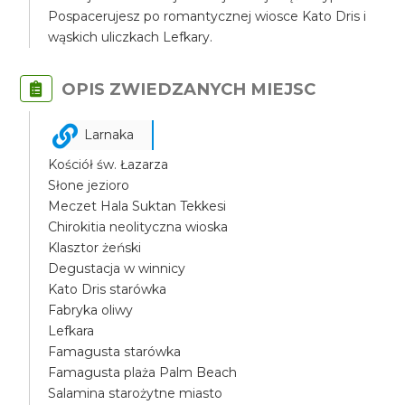
Pospacerujesz po romantycznej wiosce Kato Dris i
wąskich uliczkach Lefkary.
OPIS ZWIEDZANYCH MIEJSC
Larnaka
Kościół św. Łazarza
Słone jezioro
Meczet Hala Suktan Tekkesi
Chirokitia neolityczna wioska
Klasztor żeński
Degustacja w winnicy
Kato Dris starówka
Fabryka oliwy
Lefkara
Famagusta starówka
Famagusta plaża Palm Beach
Salamina starożytne miasto