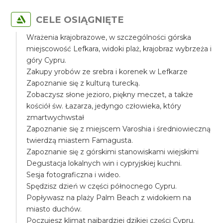
CELE OSIĄGNIĘTE
Wrażenia krajobrazowe, w szczególności górska
miejscowość Lefkara, widoki plaż, krajobraz wybrzeża i
góry Cypru.
Zakupy yrobów ze srebra i korenek w Lefkarze
Zapoznanie się z kulturą turecką.
Zobaczysz słone jezioro, piękny meczet, a także
kościół św. Łazarza, jedyngo człowieka, który
zmartwychwstał
Zapoznanie się z miejscem Varoshia i średniowieczną
twierdzą miastem Famagusta.
Zapoznanie się z górskimi stanowiskami wiejskimi
Degustacja lokalnych win i cypryjskiej kuchni.
Sesja fotograficzna i wideo.
Spędzisz dzień w części północnego Cypru.
Popływasz na plaży Palm Beach z widokiem na
miasto duchów.
Poczujesz klimat najbardziej dzikiej części Cypru.