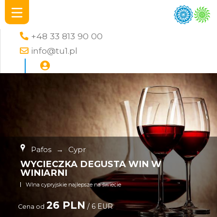
+48 33 813 90 00
info@tu1.pl
Pafos
→
Cypr
WYCIECZKA DEGUSTA WIN W
WINIARNI
WIna cypryjskie najlepsze na świecie
26 PLN
/ 6 EUR
Cena od