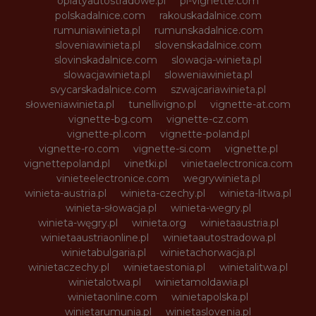
oplatyautostradowe.pl
pl-vignette.com
polskadalnice.com
rakouskadalnice.com
rumuniawinieta.pl
rumunskadalnice.com
sloveniawinieta.pl
slovenskadalnice.com
slovinskadalnice.com
slowacja-winieta.pl
slowacjawinieta.pl
sloweniawinieta.pl
svycarskadalnice.com
szwajcariawinieta.pl
słoweniawinieta.pl
tunellivigno.pl
vignette-at.com
vignette-bg.com
vignette-cz.com
vignette-pl.com
vignette-poland.pl
vignette-ro.com
vignette-si.com
vignette.pl
vignettepoland.pl
vinetki.pl
vinietaelectronica.com
vinieteelectronice.com
wegrywinieta.pl
winieta-austria.pl
winieta-czechy.pl
winieta-litwa.pl
winieta-słowacja.pl
winieta-wegry.pl
winieta-węgry.pl
winieta.org
winietaaustria.pl
winietaaustriaonline.pl
winietaautostradowa.pl
winietabulgaria.pl
winietachorwacja.pl
winietaczechy.pl
winietaestonia.pl
winietalitwa.pl
winietalotwa.pl
winietamoldawia.pl
winietaonline.com
winietapolska.pl
winietarumunia.pl
winietaslovenia.pl