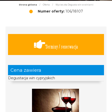
Strona główna
/
Oferta
/
Wycieczka Degusta win w winiarni
Numer oferty:
106/18107
Terminy / rezerwacja
Cena zawiera
Degustacja win cypryjskich