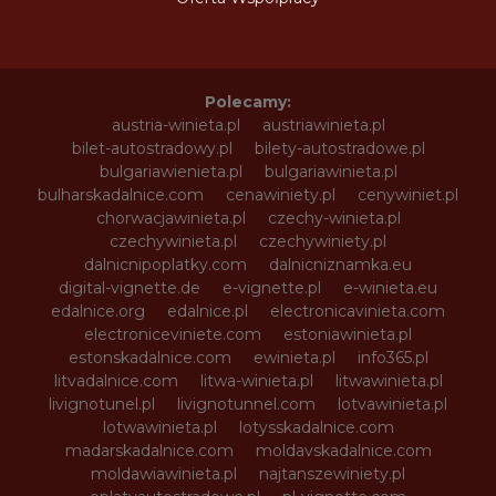
Polecamy:
austria-winieta.pl
austriawinieta.pl
bilet-autostradowy.pl
bilety-autostradowe.pl
bulgariawienieta.pl
bulgariawinieta.pl
bulharskadalnice.com
cenawiniety.pl
cenywiniet.pl
chorwacjawinieta.pl
czechy-winieta.pl
czechywinieta.pl
czechywiniety.pl
dalnicnipoplatky.com
dalnicniznamka.eu
digital-vignette.de
e-vignette.pl
e-winieta.eu
edalnice.org
edalnice.pl
electronicavinieta.com
electroniceviniete.com
estoniawinieta.pl
estonskadalnice.com
ewinieta.pl
info365.pl
litvadalnice.com
litwa-winieta.pl
litwawinieta.pl
livignotunel.pl
livignotunnel.com
lotvawinieta.pl
lotwawinieta.pl
lotysskadalnice.com
madarskadalnice.com
moldavskadalnice.com
moldawiawinieta.pl
najtanszewiniety.pl