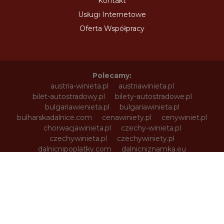
Kontakt
Usługi Internetowe
Oferta Współpracy
Polecamy:
austria-winieta.pl
austriawinieta.pl
bilet-autostradowy.pl
bilety-autostradowe.pl
bulgariawienieta.pl
bulgariawinieta.pl
bulharskadalnice.com
cenawiniety.pl
cenywiniet.pl
chorwacjawinieta.pl
czechy-winieta.pl
czechywinieta.pl
czechywiniety.pl
dalnicnipoplatky.com
dalnicniznamka.eu
digital-vignette.de
e-vignette.pl
e-winieta.eu
edalnice.org
edalnice.pl
electronicavinieta.com
electroniceviniete.com
estoniawinieta.pl
estonskadalnice.com
ewinieta.pl
info365.pl
litvadalnice.com
litwa-winieta.pl
litwawinieta.pl
livignotunel.pl
livignotunnel.com
lotvawinieta.pl
lotwawinieta.pl
lotysskadalnice.com